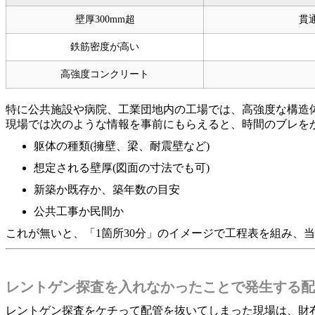
壁厚300mm超
貫
鉄筋密度が高い
高強度コンクリート
特に公共施設や病院、工業団地内の工場では、高強度な構造
現場では次のような情報を事前にもらえると、時間のブレを
躯体の種類(擁壁、梁、耐震壁など)
想定される壁厚(図面の寸法でも可)
新築か既存か、築年数の目安
公共工事か民間か
これが無いと、「1箇所30分」のイメージで工程表を組み、
レントゲン探査を入れなかったことで発生する配
レントゲン探査をケチって配管を抜いてしまった現場は、財