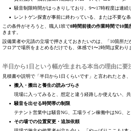
騒音制限時間がはっきりしており、9〜17時程度は連続
レントゲン探査が事前に終わっている、または不要な条
この条件がそろうと、職人1班で
8時間前後の作業時間で10箇
きます。
設備業者や元請の立場で押さえておきたいのは、「10箇所だか
フロアで場所をまとめるだけでも、体感で1〜2時間は変わり
半日から1日という幅が生まれる本当の理由に要
見積書や説明で「半日から1日くらいです」と言われたとき、
搬入・搬出と養生の読みづらさ
現場に入ってみると、想定と違う経路しか使えない、共
騒音を出せる時間帯の制限
テナント営業中は騒音NG、工場ライン稼働中はNG、
その場での位置変更・追加依頼
現場で施主や他業者が立ち会い、「やっぱりここも1本