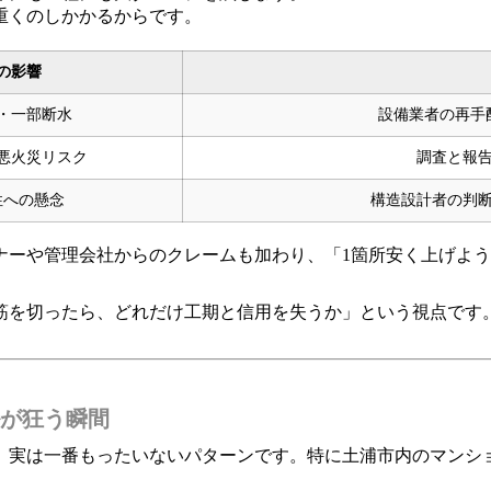
重くのしかかるからです。
の影響
・一部断水
設備業者の再手
悪火災リスク
調査と報
性への懸念
構造設計者の判
ナーや管理会社からのクレームも加わり、「1箇所安く上げよ
筋を切ったら、どれだけ工期と信用を失うか」という視点です
が狂う瞬間
、実は一番もったいないパターンです。特に土浦市内のマンシ