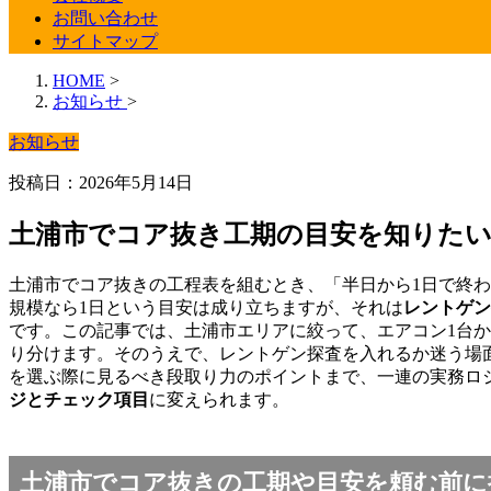
お問い合わせ
サイトマップ
HOME
>
お知らせ
>
お知らせ
投稿日：2026年5月14日
土浦市でコア抜き工期の目安を知りた
土浦市でコア抜きの工程表を組むとき、「半日から1日で終わ
規模なら1日という目安は成り立ちますが、それは
レントゲン
です。この記事では、土浦市エリアに絞って、エアコン1台か
り分けます。そのうえで、レントゲン探査を入れるか迷う場
を選ぶ際に見るべき段取り力のポイントまで、一連の実務ロ
ジとチェック項目
に変えられます。
土浦市でコア抜きの工期や目安を頼む前に