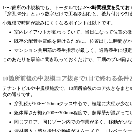
1〜2箇所の小規模でも、トータルでは
2〜3時間程度を見てお
「穿孔30分」という数字だけで工程を組むと、後片付けや
小規模で時間が読みにくくなるポイントは以下です。
室内レイアウトが変わっていて、当日になって位置の微
既存の配管や電線を避けるために、位置出しに時間がか
マンション共用部の養生指示が厳しく、通路養生に想定
このあたりを事前に聞き取っておくだけで、工期のブレ幅は
10箇所前後の中規模コア抜きで1日で終わる条件
テナントビルや中規模施設で、10箇所前後のコア抜きをまと
次の通りです。
穿孔径が100〜150mmクラス中心で、極端に大径が少な
躯体厚さが概ね200〜300mm程度で、超厚壁が混ざって
同じフロア、同じゾーン内での作業が多く、移動が少な
資材搬入・残材搬出の動線がスムーズで、エレベーター