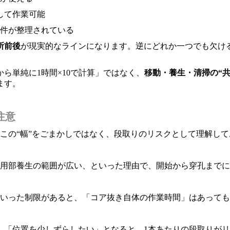
して作業可能
件が整理されている
所前後
が現実的なラインになります。逆にどれか一つでも欠け
ら単純に1時間×10で計算」ではなく、
移動・養生・清掃の“
ます。
注意
この“幅”をごまかしではなく、段取りのリスクとして理解し
用部養生の範囲が広い、といった理由で、開始から穿孔までに
といった制限があると、「コア抜き自体の作業時間」はあって
」「位置を少しずらしたい」となると、1本あたりの段取りがリ