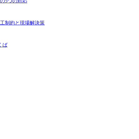
の5つの対応
工制約と現場解決策
くば