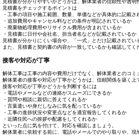
見積書が分かりやすいかどうかは、解体業者の信頼性や透明
見積書をチェックするポイントは
・工事の項目や施工範囲、数量、単価などが具体的に記載さ
・追加費用やキャンセル料などの条件が明記されているか
・廃棄物処理費用やリサイクル費用が含まれているか
・見積書に日付や会社名、担当者名などが記載されているか
見積書が分かりにくい場合や、「一式」とだけ記載されてい
また、見積書と契約書の内容が一致しているかも確認してく
接客や対応が丁寧
解体工事は工事の内容や費用だけでなく、解体業者とのコミ
解体業者の接客や対応が丁寧かどうかは、信頼関係を築く上
接客や対応が丁寧かどうかを判断するには
・電話やメールなどの連絡がスムーズにできるか
・質問や相談に親切に答えてくれるか
・言葉遣いや身だしなみに気を配っているか
・工事の進捗状況や変更点などを適宜報告してくれるか
・近隣住民への挨拶や配慮をしてくれるか
といった点に気を付けて、対応を確認しましょう。
解体業者に依頼する前に、電話やメールでのやり取りや、現